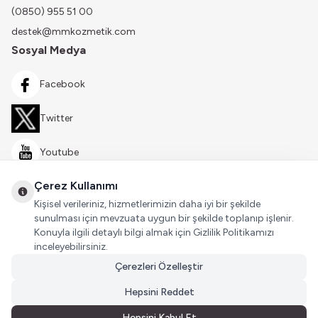
(0850) 955 51 00
destek@mmkozmetik.com
Sosyal Medya
Facebook
Twitter
Youtube
Çerez Kullanımı
Instagram
Kişisel verileriniz, hizmetlerimizin daha iyi bir şekilde
sunulması için mevzuata uygun bir şekilde toplanıp işlenir.
Konuyla ilgili detaylı bilgi almak için Gizlilik Politikamızı
inceleyebilirsiniz.
Çerezleri Özelleştir
Hepsini Reddet
Hepsini Kabul Et