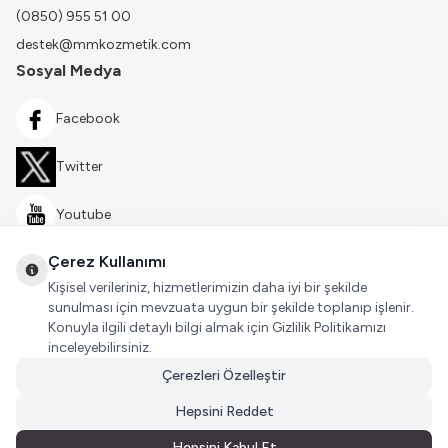
(0850) 955 51 00
destek@mmkozmetik.com
Sosyal Medya
Facebook
Twitter
Youtube
Çerez Kullanımı
Instagram
Kişisel verileriniz, hizmetlerimizin daha iyi bir şekilde
sunulması için mevzuata uygun bir şekilde toplanıp işlenir.
Konuyla ilgili detaylı bilgi almak için Gizlilik Politikamızı
inceleyebilirsiniz.
Çerezleri Özelleştir
Hepsini Reddet
Hepsini Kabul Et