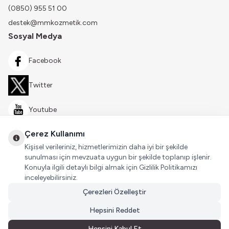
(0850) 955 51 00
destek@mmkozmetik.com
Sosyal Medya
Facebook
Twitter
Youtube
Çerez Kullanımı
Instagram
Kişisel verileriniz, hizmetlerimizin daha iyi bir şekilde
sunulması için mevzuata uygun bir şekilde toplanıp işlenir.
Konuyla ilgili detaylı bilgi almak için Gizlilik Politikamızı
inceleyebilirsiniz.
Çerezleri Özelleştir
Hepsini Reddet
Hepsini Kabul Et