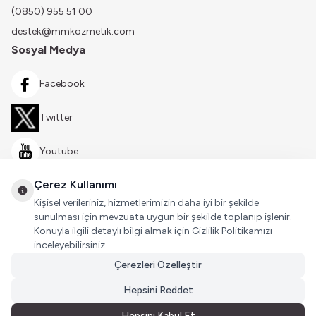
(0850) 955 51 00
destek@mmkozmetik.com
Sosyal Medya
Facebook
Twitter
Youtube
Çerez Kullanımı
Instagram
Kişisel verileriniz, hizmetlerimizin daha iyi bir şekilde
sunulması için mevzuata uygun bir şekilde toplanıp işlenir.
Konuyla ilgili detaylı bilgi almak için Gizlilik Politikamızı
inceleyebilirsiniz.
Çerezleri Özelleştir
Hepsini Reddet
Hepsini Kabul Et